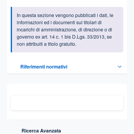
In questa sezione vengono pubblicati i dati, le
Informazioni introduttive
informazioni ed i documenti sui titolari di
incarichi di amministrazione, di direzione o di
governo ex art. 14 c. 1 bis D.Lgs. 33/2013, se
non attribuiti a titolo gratuito.
Questa sezione contiene i riferimenti normativi e legislativi
Riferimenti normativi
Sezione compressa
Ricerca Avanzata