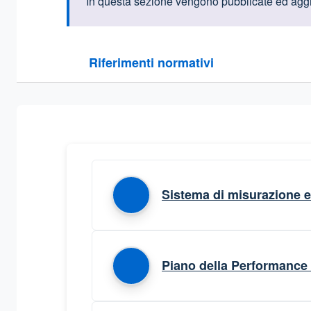
Informazioni intr
In questa sezione vengono pubblicate ed aggio
Questa sezione contiene i riferimenti normativi e le
Riferimenti normativi
Sezione compressa
Sistema di misurazione e
Piano della Performance