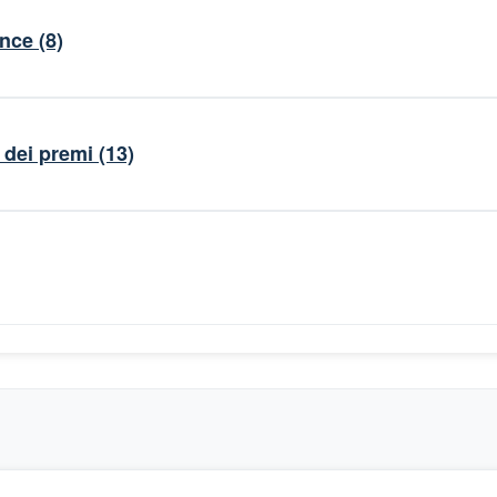
ance
(8)
dei premi
(13)