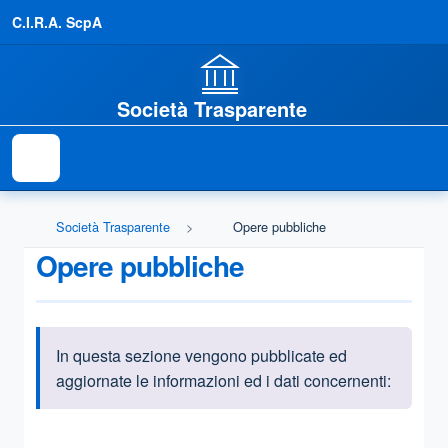
C.I.R.A. ScpA
Società Trasparente
Società Trasparente
Opere pubbliche
Opere pubbliche
In questa sezione vengono pubblicate ed
Informazioni introduttive
aggiornate le informazioni ed i dati concernenti:
Questa sezione contiene i riferimenti normativi e legislativi