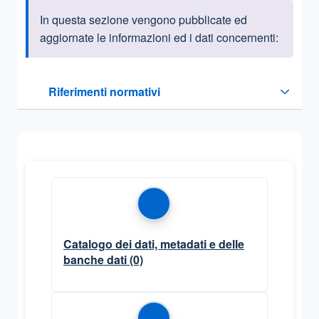
In questa sezione vengono pubblicate ed
Informazioni introduttive
aggiornate le informazioni ed i dati concernenti:
Questa sezione contiene i riferimenti normativi e legislativi
Riferimenti normativi
Sezione compressa
Catalogo dei dati, metadati e delle
banche dati
(0)