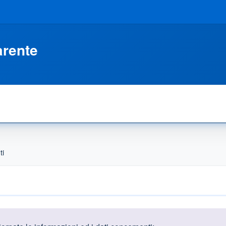
arente
ti