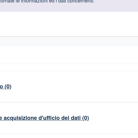
oduttive
rnate le informazioni ed i dati concernenti:
gislativi relativi alla trasparenza amministrativa
to
(0)
e acquisizione d'ufficio dei dati
(0)