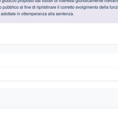
oduttive
 giudizio proposto dai titolari di interessi giuridicamente rileva
pubblico al fine di ripristinare il corretto svolgimento della funz
e adottate in ottemperanza alla sentenza.
gislativi relativi alla trasparenza amministrativa