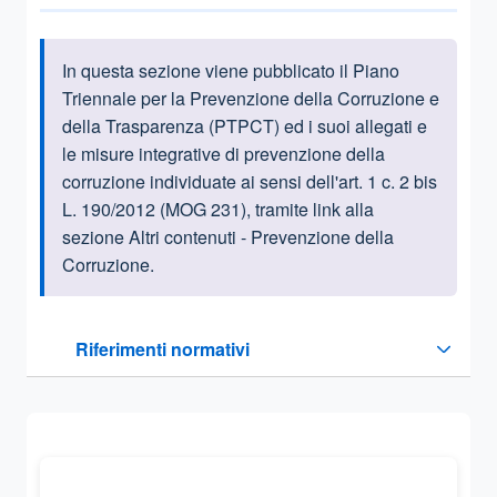
In questa sezione viene pubblicato il Piano
Informazioni introduttive
Triennale per la Prevenzione della Corruzione e
della Trasparenza (PTPCT) ed i suoi allegati e
le misure integrative di prevenzione della
corruzione individuate ai sensi dell'art. 1 c. 2 bis
L. 190/2012 (MOG 231), tramite link alla
sezione Altri contenuti - Prevenzione della
Corruzione.
Questa sezione contiene i riferimenti normativi e legislativi
Riferimenti normativi
Sezione compressa