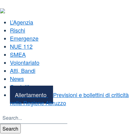
L’Agenzia
Rischi
Emergenze
NUE 112
SMEA
Volontariato
Atti, Bandi
News
Contatti
Allertamento
Previsioni e bollettini di criticità
nella Regione Abruzzo