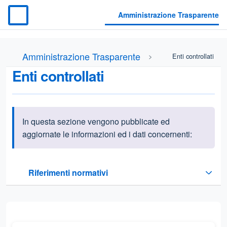
Amministrazione Trasparente
Amministrazione Trasparente
Enti controllati
Enti controllati
In questa sezione vengono pubblicate ed
Informazioni introduttive
aggiornate le informazioni ed i dati concernenti:
Questa sezione contiene i riferimenti normativi e legislativi r
Riferimenti normativi
Sezione compressa