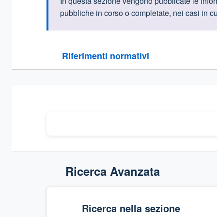
Informazioni intr
In questa sezione vengono pubblicate le informa
pubbliche in corso o completate, nei casi in cu
Questa sezione contiene i riferimenti normativi e le
Riferimenti normativi
Sezione compressa
Ricerca Avanzata
Ricerca nella sezione