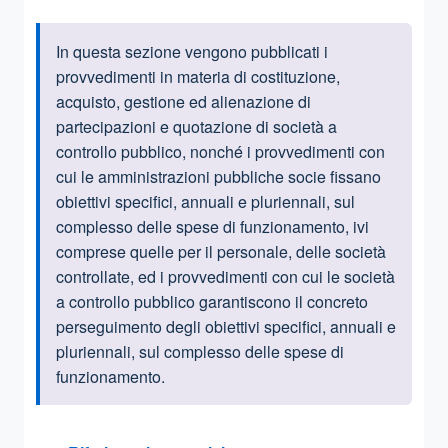
In questa sezione vengono pubblicati i
Informazioni introduttive
provvedimenti in materia di costituzione,
acquisto, gestione ed alienazione di
partecipazioni e quotazione di società a
controllo pubblico, nonché i provvedimenti con
cui le amministrazioni pubbliche socie fissano
obiettivi specifici, annuali e pluriennali, sul
complesso delle spese di funzionamento, ivi
comprese quelle per il personale, delle società
control
late, ed i
provvedimenti con cui le società
a controllo pubblico garantiscono il concreto
perseguimento degli obiettivi specifici, annuali e
pluriennali, sul complesso delle spese di
funzionamento.
Questa sezione contiene i riferimenti normativi e legislativi