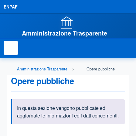
ENPAF
Amministrazione Trasparente
Amministrazione Trasparente
Opere pubbliche
Opere pubbliche
In questa sezione vengono pubblicate ed
Informazioni introduttive
aggiornate le informazioni ed i dati concernenti:
Questa sezione contiene i riferimenti normativi e legislativi