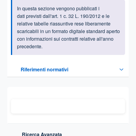
In questa sezione vengono pubblicati i
Informazioni introduttive
dati previsti dall'art. 1 c. 32 L. 190/2012 e le
relative tabelle riassuntive rese liberamente
scaricabili in un formato digitale standard aperto
con informazioni sui contratti relative all'anno
precedente.
Questa sezione contiene i riferimenti normativi e legislativi
Riferimenti normativi
Sezione compressa
Ricerca Avanzata