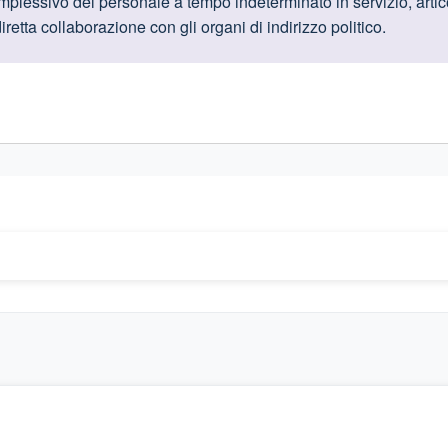
oduttive
plessivo del personale a tempo indeterminato in servizio, artico
iretta collaborazione con gli organi di indirizzo politico
.
gislativi relativi alla trasparenza amministrativa