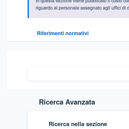
Informazioni intr
In ques
ta sezione viene pubblicato il costo
com
riguardo al personale assegnato agli uffici di d
Questa sezione contiene i riferimenti normativi e le
Riferimenti normativi
Sezione compressa
Ricerca Avanzata
Ricerca nella sezione