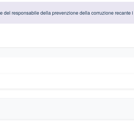
oduttive
 del responsabile della prevenzione della corruzione recante i risu
gislativi relativi alla trasparenza amministrativa