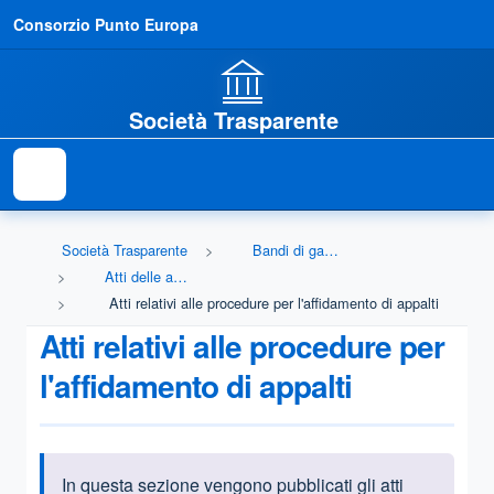
Consorzio Punto Europa
Società Trasparente
Società Trasparente
Bandi di gara e contratti
Atti delle amministrazioni aggiudicatrici e degli enti aggiudicatori distintamente per ogni procedura
Atti relativi alle procedure per l'affidamento di appalti
Atti relativi alle procedure per
l'affidamento di appalti
In questa sezione vengono pubblicati gli atti
Informazioni introduttive