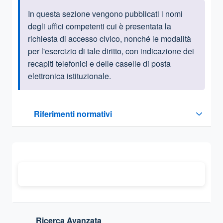
In questa sezione vengono pubblicati i nomi
Informazioni introduttive
degli uffici competenti cui è presentata la
richiesta di accesso civico, nonché le modalità
per l'esercizio di tale diritto, con indicazione dei
recapiti telefonici e delle caselle di posta
elettronica istituzionale.
Questa sezione contiene i riferimenti normativi e legislativi
Riferimenti normativi
Sezione compressa
Ricerca Avanzata