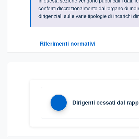
Informazioni intr
In
questa sezione vengono pubblicati i dati, le in
conferiti discrezionalmente dall'organo di indi
dirigenziali sulle varie tipologie di incarichi d
Questa sezione contiene i riferimenti normativi e le
Riferimenti normativi
Sezione compressa
Dirigenti cessati dal rapp