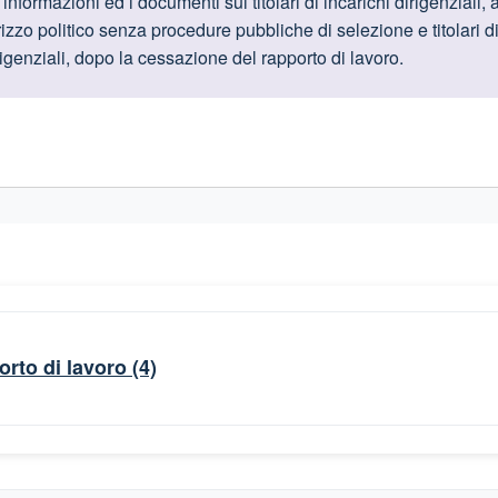
oduttive
formazioni ed i documenti sui titolari di incarichi dirigenziali, a qu
rizzo politico senza procedure pubbliche di selezione e titolari 
irigenziali, dopo la cessazione del rapporto di lavoro.
gislativi relativi alla trasparenza amministrativa
orto di lavoro
(4)