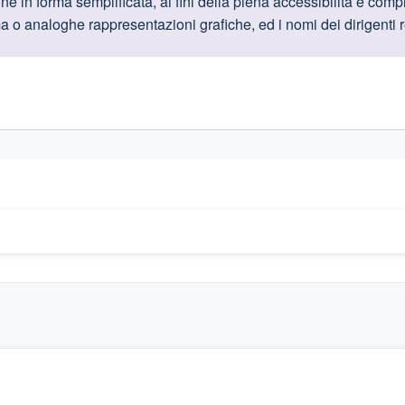
oduttive
ne in forma semplificata, ai fini della piena accessibilità e comp
o analoghe rappresentazioni grafiche, ed i nomi dei dirigenti res
gislativi relativi alla trasparenza amministrativa