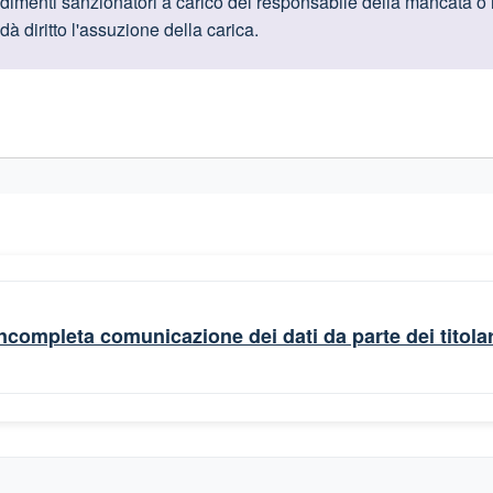
oduttive
dimenti sanzionatori a carico del responsabile della mancata o
 dà diritto l'assuzione della carica.
gislativi relativi alla trasparenza amministrativa
completa comunicazione dei dati da parte dei titolari 