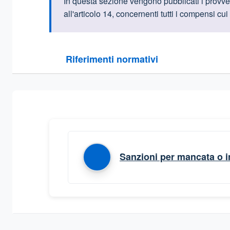
Informazioni intr
In questa sezione vengono pubblicati i provve
all'articolo 14, concernenti tutti i compensi cui
Questa sezione contiene i riferimenti normativi e le
Riferimenti normativi
Sezione compressa
Sanzioni per mancata o in