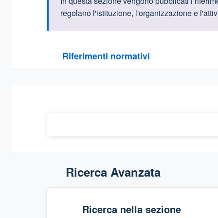
Informazioni intr
In questa sezione vengono pubblicati i riferime
regolano l'istituzione, l'organizzazione e l'attiv
Questa sezione contiene i riferimenti normativi e le
Riferimenti normativi
Sezione compressa
Ricerca Avanzata
Ricerca nella sezione