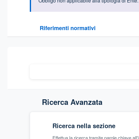
Informazioni intr
Obbligo non applicabile alla tipologia di Ente.
Questa sezione contiene i riferimenti normativi e le
Riferimenti normativi
Sezione compressa
Ricerca Avanzata
Ricerca nella sezione
Effettua la ricerca tramite parole chiave all