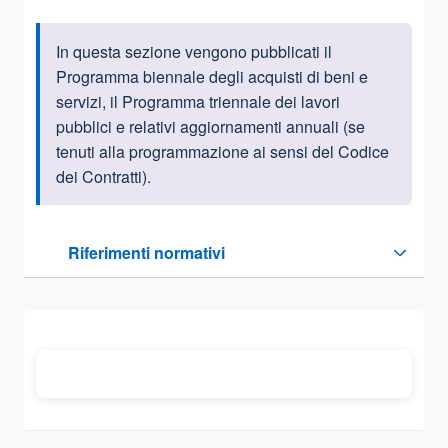
In questa sezione vengono pubblicati il
Informazioni introduttive
Programma biennale degli acquisti di beni e
servizi, il Programma triennale dei lavori
pubblici e relativi aggiornamenti annuali (se
tenuti alla programmazione ai sensi del Codice
dei Contratti).
Questa sezione contiene i riferimenti normativi e legislativi
Riferimenti normativi
Sezione compressa