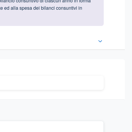
 bilancio consuntivo di ciascun anno in forma
te ed alla spesa dei bilanci consuntivi in