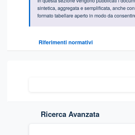
Informazioni intr
In questa sezione vengono pubblicati i documen
sintetica, aggregata e semplificata, anche con i
formato tabellare aperto in modo da consentire l
Questa sezione contiene i riferimenti normativi e le
Riferimenti normativi
Sezione compressa
Ricerca Avanzata