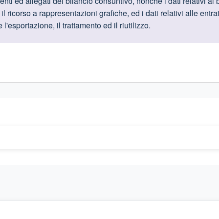
oduttive
ti ed allegati del bilancio consuntivo, nonché i dati relativi al
l ricorso a rappresentazioni grafiche, ed i dati relativi alle entra
'esportazione, il trattamento ed il riutilizzo.
gislativi relativi alla trasparenza amministrativa