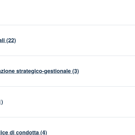
li
(22)
ione strategico-gestionale
(3)
1)
ice di condotta
(4)