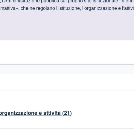
oduttive
, l'Amministrazione pubblica sul proprio sito istituzionale i riferim
ttiva», che ne regolano l'istituzione, l'organizzazione e l'attivi
gislativi relativi alla trasparenza amministrativa
organizzazione e attività
(21)