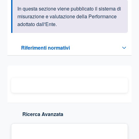
In questa sezione viene pubblicato il sistema di
Informazioni introduttive
misurazione e valutazione della Performance
adottato dall'Ente.
Questa sezione contiene i riferimenti normativi e legislativi
Riferimenti normativi
Sezione compressa
Ricerca Avanzata