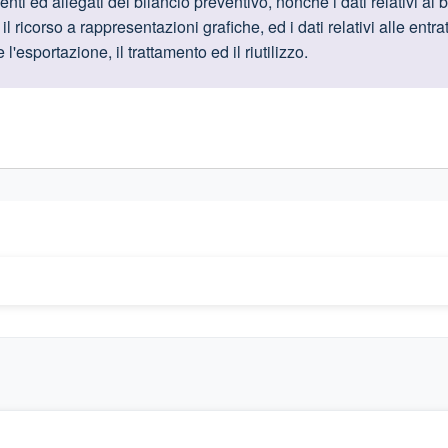
oduttive
i ed allegati del bilancio preventivo, nonché i dati relativi al 
l ricorso a rappresentazioni grafiche, ed i dati relativi alle entra
'esportazione, il trattamento ed il riutilizzo.
gislativi relativi alla trasparenza amministrativa