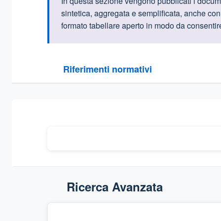
Informazioni intr
In questa sezione vengono pubblicati i document
sintetica, aggregata e semplificata, anche con i
formato tabellare aperto in modo da consentire l
Questa sezione contiene i riferimenti normativi e le
Riferimenti normativi
Sezione compressa
Ricerca Avanzata