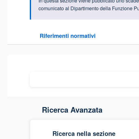
Informazioni intr
In questa sezione viene pubblicato uno scadenza
comunicato al Dipartimento della Funzione Pu
Questa sezione contiene i riferimenti normativi e le
Riferimenti normativi
Sezione compressa
Ricerca Avanzata
Ricerca nella sezione